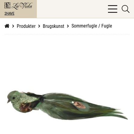
bars
se
light
2HAVE
li
Sommerfugle / Fugle
Produkter
Brugskunst