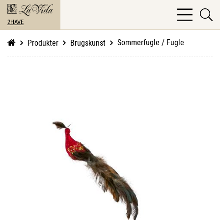
bars
se
light
2HAVE
li
Sommerfugle / Fugle
Produkter
Brugskunst