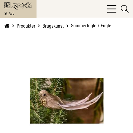
bars
se
light
2HAVE
li
Sommerfugle / Fugle
Produkter
Brugskunst