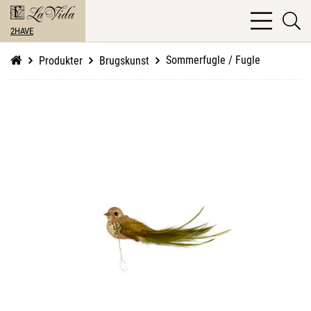
bars
se
light
2HAVE
li
Sommerfugle / Fugle
Produkter
Brugskunst