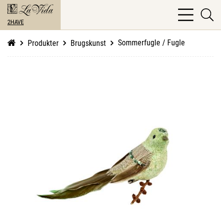
bars
se
light
2HAVE
li
Sommerfugle / Fugle
Produkter
Brugskunst