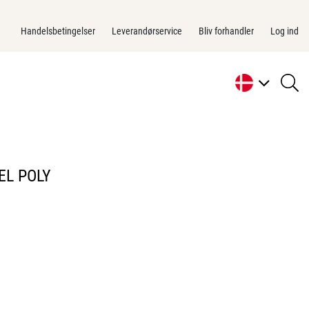
Handelsbetingelser
Leverandørservice
Bliv forhandler
Log ind
se
li
EL POLY