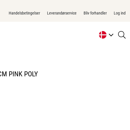
Handelsbetingelser
Leverandørservice
Bliv forhandler
Log ind
se
li
CM PINK POLY