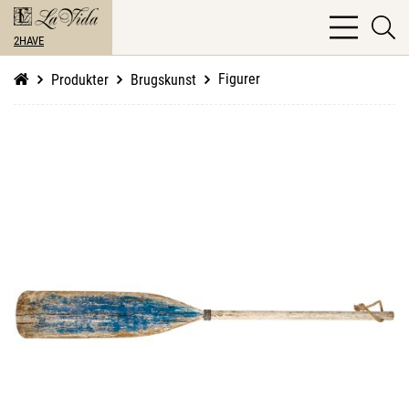
bars
se
light
2HAVE
li
Figurer
Produkter
Brugskunst