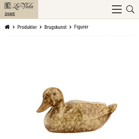
bars
se
light
2HAVE
li
Figurer
Produkter
Brugskunst