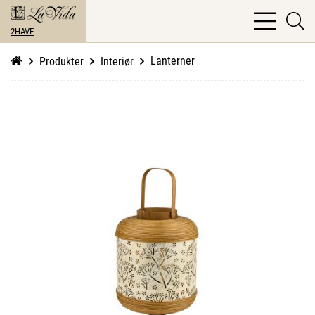
bars
se
light
2HAVE
li
Lanterner
Produkter
Interiør