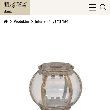
bars
se
light
2HAVE
li
Lanterner
Produkter
Interiør