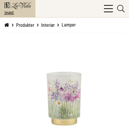
bars
se
light
2HAVE
li
Lamper
Produkter
Interiør