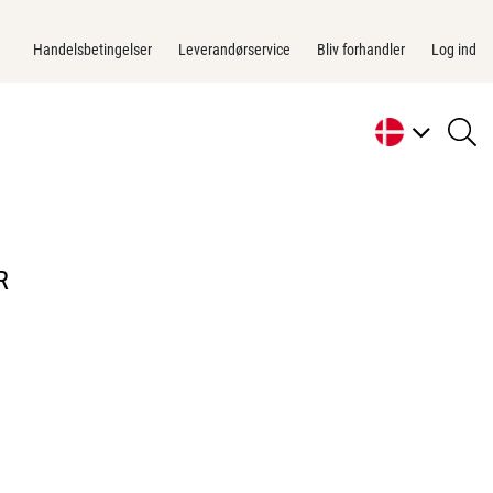
Handelsbetingelser
Leverandørservice
Bliv forhandler
Log ind
se
li
R