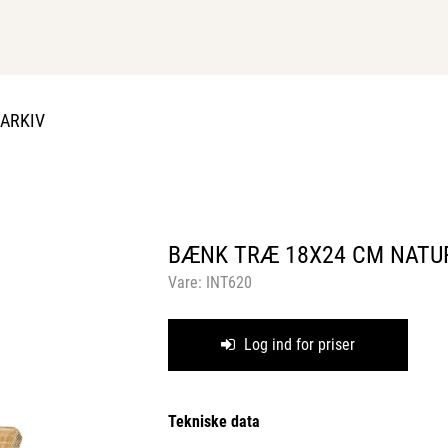
DARKIV
BÆNK TRÆ 18X24 CM NATU
Vare:
INT620
Log ind for priser
Tekniske data