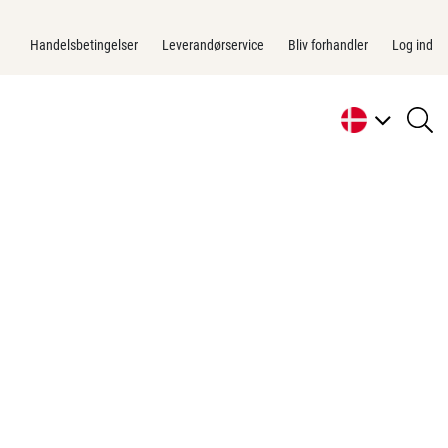
Handelsbetingelser
Leverandørservice
Bliv forhandler
Log ind
se
li