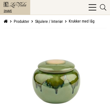
bars
se
light
2HAVE
li
Krukker med låg
Produkter
Skjulere / Interiør