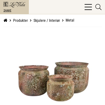
bars
se
light
2HAVE
li
Metal
Produkter
Skjulere / Interiør