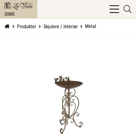
bars
se
light
2HAVE
li
Metal
Produkter
Skjulere / Interiør