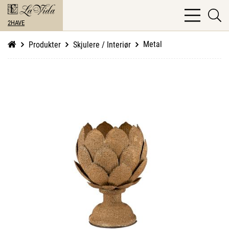
bars
se
light
2HAVE
li
Metal
Produkter
Skjulere / Interiør