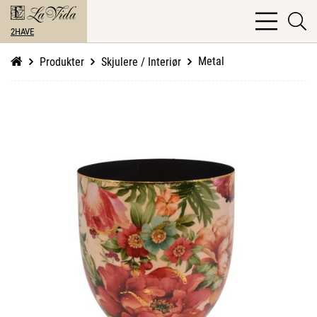
bars
se
light
2HAVE
li
Metal
Produkter
Skjulere / Interiør