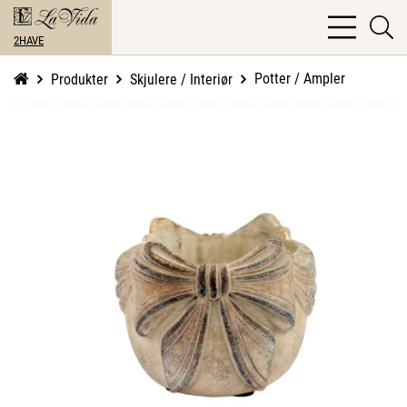
bars
se
light
2HAVE
li
Potter / Ampler
Produkter
Skjulere / Interiør