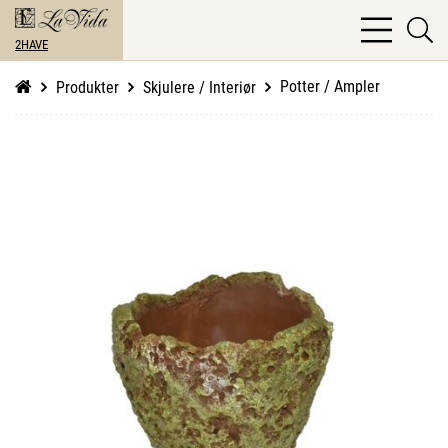
bars
se
light
2HAVE
li
Potter / Ampler
Produkter
Skjulere / Interiør