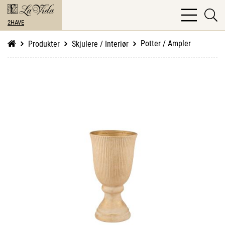
bars
se
light
2HAVE
li
Potter / Ampler
Produkter
Skjulere / Interiør