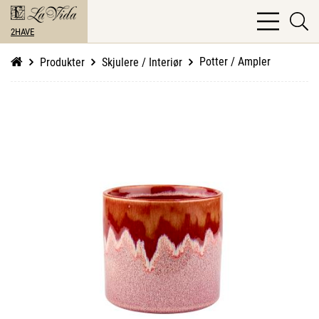
bars
se
light
2HAVE
li
Potter / Ampler
Produkter
Skjulere / Interiør