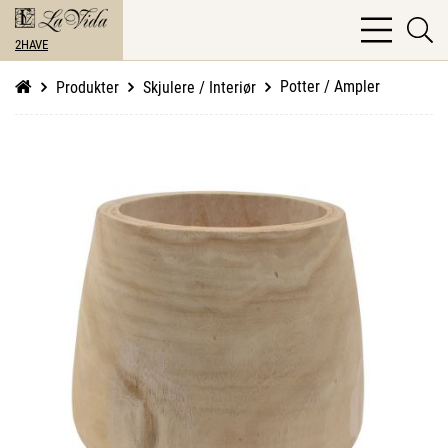
bars
se
light
2HAVE
li
Potter / Ampler
Produkter
Skjulere / Interiør