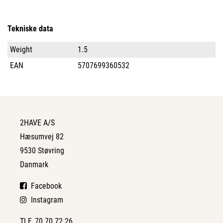
Tekniske data
Weight
1.5
EAN
5707699360532
2HAVE A/S
Hæsumvej 82
9530 Støvring
Danmark
Facebook
Instagram
TLF. 70 70 72 26