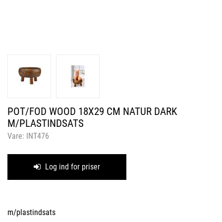
POT/FOD WOOD 18X29 CM NATUR DARK
M/PLASTINDSATS
Vare:
INT476
Log ind for priser
m/plastindsats