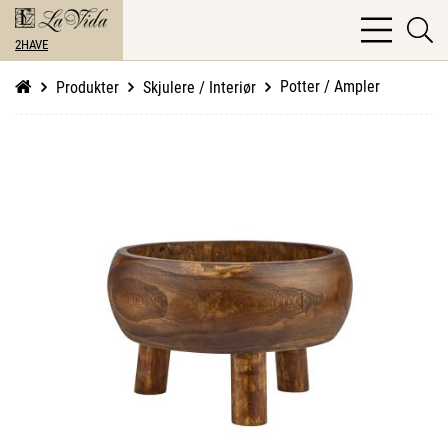
bars
se
light
2HAVE
li
Potter / Ampler
Produkter
Skjulere / Interiør