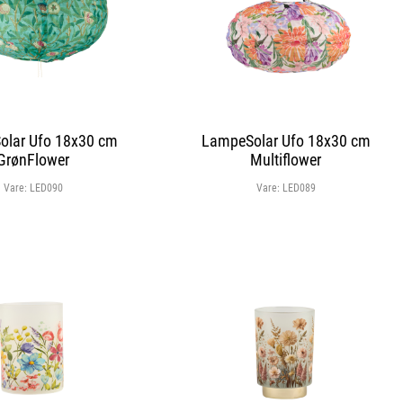
lar Ufo 18x30 cm
LampeSolar Ufo 18x30 cm
GrønFlower
Multiflower
Vare:
LED090
Vare:
LED089