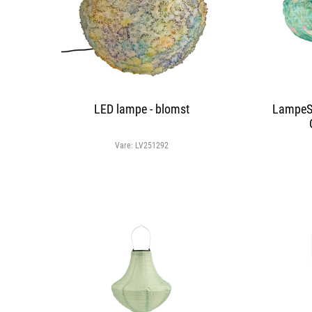
LED lampe - blomst
LampeSo
Vare:
LV251292