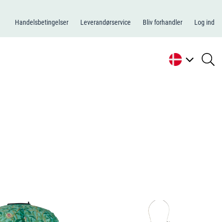
Handelsbetingelser
Leverandørservice
Bliv forhandler
Log ind
se
li