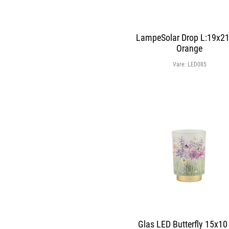
LampeSolar Drop L:19x2
Orange
Vare:
LED085
Glas LED Butterfly 15x1