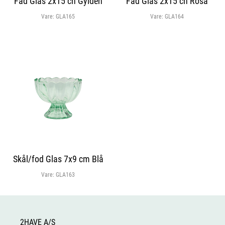
Fad Glas 2x15 cn Gylden
Fad Glas 2x15 cn Rosa
Vare:
GLA165
Vare:
GLA164
Skål/fod Glas 7x9 cm Blå
Vare:
GLA163
2HAVE A/S