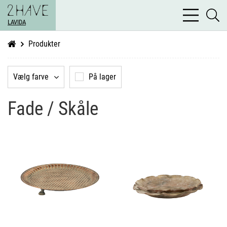
bars
se
light
LAVIDA
li
Produkter
Vælg farve
På lager
Fade / Skåle