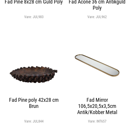
Fad Pine 8x28 cm Guld Poly
Fad Acone 36 cm Antikguld
Poly
Vare:
JUL983
Vare:
JUL962
Fad Pine poly 42x28 cm
Fad Mirror
Brun
106,5x20,5x3,5cm
Antik/Kobber Metal
Vare:
JUL844
Vare:
INT657